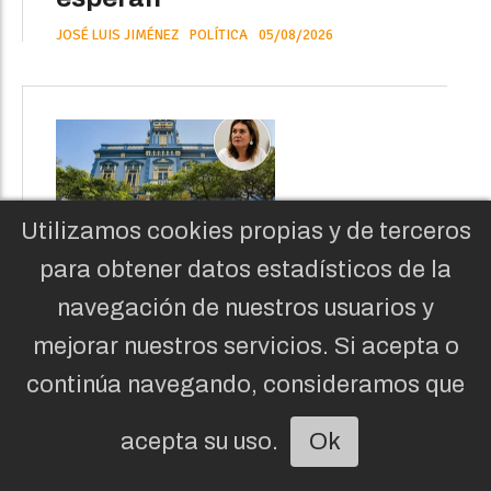
JOSÉ LUIS JIMÉNEZ
POLÍTICA
05/08/2026
Utilizamos cookies propias y de terceros
El PP denuncia "descontrol
para obtener datos estadísticos de la
presupuestario" en la
navegación de nuestros usuarios y
Sociedad de Promoción de
mejorar nuestros servicios. Si acepta o
Las Palmas
continúa navegando, consideramos que
NOELIA C. DEL TORO
POLÍTICA
02/08/2026
acepta su uso.
Ok
Escuchar artículo