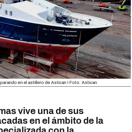
arando en el astillero de Astican I Foto: Astican
lmas vive una de sus
adas en el ámbito de la
pecializada con la