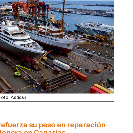
 Foto: Astican
refuerza su peso en reparación
pionera en Canarias