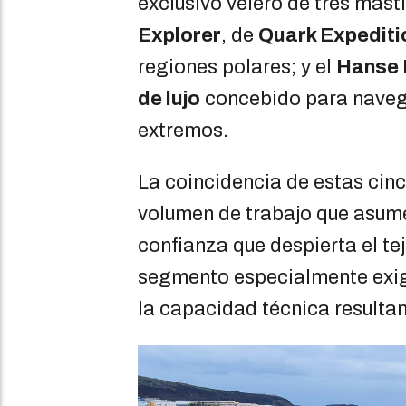
exclusivo velero de tres mást
Explorer
, de
Quark Expediti
regiones polares; y el
Hanse 
de lujo
concebido para naveg
extremos.
La coincidencia de estas cinc
volumen de trabajo que asume 
confianza que despierta el te
segmento especialmente exige
la capacidad técnica resulta