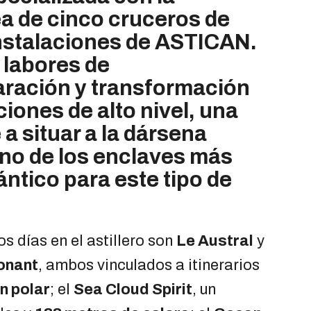
a de cinco cruceros de
instalaciones de ASTICAN.
 labores de
aración y transformación
iones de alto nivel, una
 a situar a la dársena
no de los enclaves más
ántico para este tipo de
s días en el astillero son
Le Austral
y
onant
, ambos vinculados a itinerarios
n polar
; el
Sea Cloud Spirit
, un