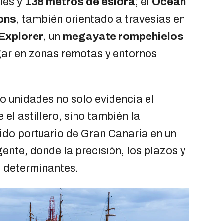
iles y
138 metros de eslora
; el
Ocean
ons
, también orientado a travesías en
Explorer
, un
megayate rompehielos
ar en zonas remotas y entornos
o unidades no solo evidencia el
el astillero, sino también la
jido portuario de Gran Canaria en un
nte, donde la precisión, los plazos y
n determinantes.