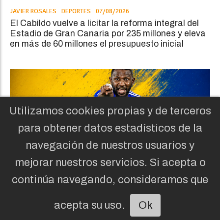
JAVIER ROSALES
DEPORTES
07/08/2026
El Cabildo vuelve a licitar la reforma integral del
Estadio de Gran Canaria por 235 millones y eleva
en más de 60 millones el presupuesto inicial
Utilizamos cookies propias y de terceros
para obtener datos estadísticos de la
navegación de nuestros usuarios y
mejorar nuestros servicios. Si acepta o
continúa navegando, consideramos que
UD Las Palmas ficha al central
acepta su uso.
Ok
Escuchar artículo
internacional ghanés Nicholas