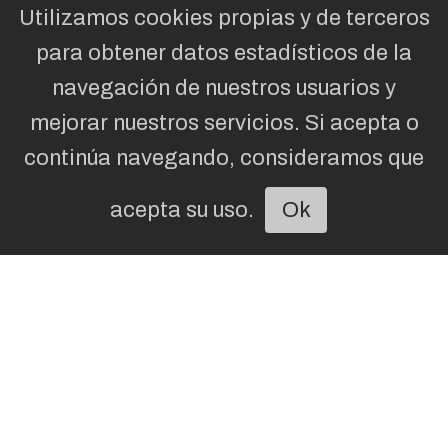
Utilizamos cookies propias y de terceros
para obtener datos estadísticos de la
navegación de nuestros usuarios y
mejorar nuestros servicios. Si acepta o
continúa navegando, consideramos que
acepta su uso.
Ok
Escuchar artículo
Un detective, pesas de 17 kilos en
el gym y una condena a Mapfre en
Las Palmas: el surrealista caso
que acabó dando la razón al
accidentado
JOSÉ LUIS JIMÉNEZ
SOCIEDAD
06/08/2026
Los seguimientos demostraron que el afectado
llevaba a cabo una vida normalizada, levantando
pesas de 17,5 kilos por extremidad y realizando